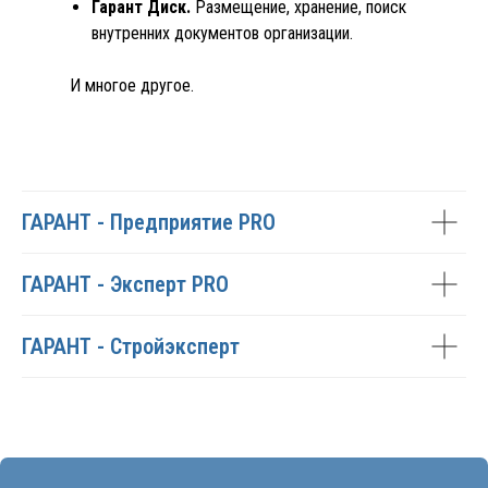
Гарант Диск.
Размещение, хранение, поиск
внутренних документов организации.
И многое другое.
ОСТАВИТЬ ЗАЯВКУ НА
ДЕМО-ДОСТУП
ГАРАНТ - Предприятие PRO
ГАРАНТ - Эксперт PRO
ГАРАНТ - Стройэксперт
+7
Нажимая кнопку отправить, я даю согласие на